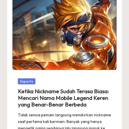
Posted
Esports
in
Ketika Nickname Sudah Terasa Biasa:
Mencari Nama Mobile Legend Keren
yang Benar-Benar Berbeda
Tidak semua pemain langsung memikirkan nickname
saat pertama kali bermain. Banyak yang hanya
mengetik nama seadanya lalu langsung masuk ke