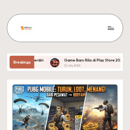
Skip
to
content
si
m
c
 Berdiri
Game Baru Rilis di Play Store 2026, Ada yang Langsun
Breakings
22 July 2026
a
r
d
ti
p
s