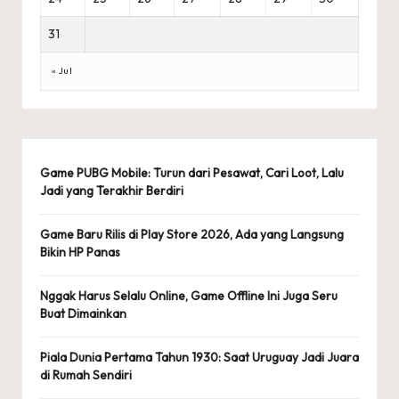
31
« Jul
Game PUBG Mobile: Turun dari Pesawat, Cari Loot, Lalu
Jadi yang Terakhir Berdiri
Game Baru Rilis di Play Store 2026, Ada yang Langsung
Bikin HP Panas
Nggak Harus Selalu Online, Game Offline Ini Juga Seru
Buat Dimainkan
Piala Dunia Pertama Tahun 1930: Saat Uruguay Jadi Juara
di Rumah Sendiri