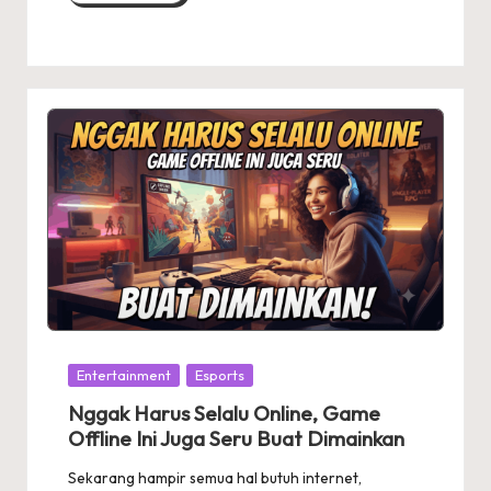
Posted
Entertainment
Esports
in
Nggak Harus Selalu Online, Game
Offline Ini Juga Seru Buat Dimainkan
Sekarang hampir semua hal butuh internet,