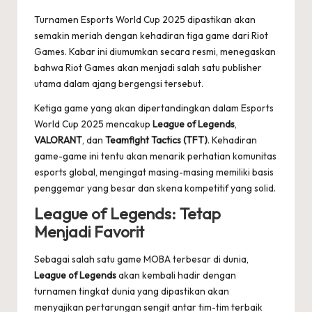
by
Turnamen Esports World Cup 2025 dipastikan akan
semakin meriah dengan kehadiran tiga game dari Riot
Games. Kabar ini diumumkan secara resmi, menegaskan
bahwa Riot Games akan menjadi salah satu publisher
utama dalam ajang bergengsi tersebut.
Ketiga game yang akan dipertandingkan dalam Esports
World Cup 2025 mencakup
League of Legends
,
VALORANT
, dan
Teamfight Tactics (TFT)
. Kehadiran
game-game ini tentu akan menarik perhatian komunitas
esports global, mengingat masing-masing memiliki basis
penggemar yang besar dan skena kompetitif yang solid.
League of Legends: Tetap
Menjadi Favorit
Sebagai salah satu game MOBA terbesar di dunia,
League of Legends
akan kembali hadir dengan
turnamen tingkat dunia yang dipastikan akan
menyajikan pertarungan sengit antar tim-tim terbaik