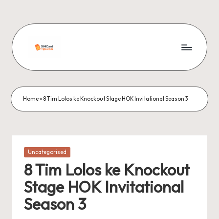
Skip
to
content
si
m
c
Home
»
8 Tim Lolos ke Knockout Stage HOK Invitational Season 3
a
r
d
Posted
Uncategorised
in
ti
8 Tim Lolos ke Knockout
p
Stage HOK Invitational
s
Season 3