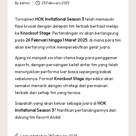
By
admin
25 February 2025
Posted
by
Turnamen
HOK Invitational Season 3
telah memasuki
fase krusial dengan delapan tim terbaik berhasil melaju
ke
Knockout Stage
. Pertandingan ini akan berlangsung
pada
26 Februari hingga 1 Maret 2025
, di mana para tim
akan bertarung untuk memperebutkan gelar juara.
Ajang ini menjadi sorotan utama bagi para penggemar
esports, dengan persaingan ketat antar tim yang telah
menunjukkan performa luar biasa sepanjang babak
sebelumnya. Format
Knockout Stage
diprediksi akan
semakin menarik dengan strategi dan permainan
terbaik dari setiap tim yang tersisa.
Siapakah yang akan keluar sebagai juara di
HOK
Invitational Season 3
? Nantikan pertandingannya dan
dukung tim favorit Anda!
Last updated on 25 February 2025