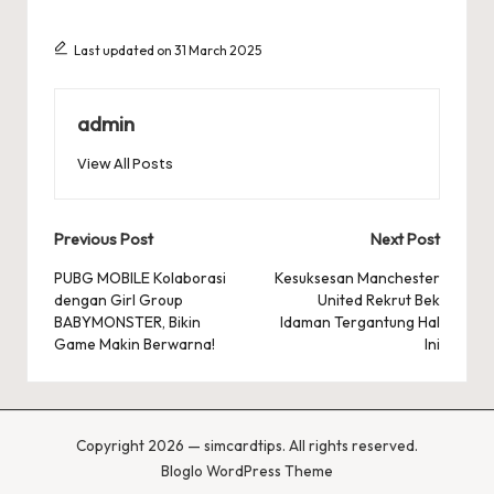
Last updated on 31 March 2025
admin
View All Posts
Post
Previous Post
Next Post
navigation
PUBG MOBILE Kolaborasi
Kesuksesan Manchester
dengan Girl Group
United Rekrut Bek
BABYMONSTER, Bikin
Idaman Tergantung Hal
Game Makin Berwarna!
Ini
Copyright 2026 — simcardtips. All rights reserved.
Bloglo WordPress Theme