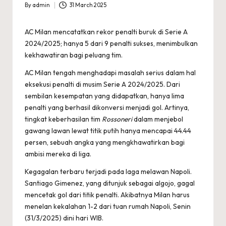
By
admin
31 March 2025
Posted
by
AC Milan mencatatkan rekor penalti buruk di Serie A
2024/2025; hanya 5 dari 9 penalti sukses, menimbulkan
kekhawatiran bagi peluang tim.
AC Milan tengah menghadapi masalah serius dalam hal
eksekusi penalti di musim Serie A 2024/2025. Dari
sembilan kesempatan yang didapatkan, hanya lima
penalti yang berhasil dikonversi menjadi gol. Artinya,
tingkat keberhasilan tim
Rossoneri
dalam menjebol
gawang lawan lewat titik putih hanya mencapai 44.44
persen, sebuah angka yang mengkhawatirkan bagi
ambisi mereka di liga.
Kegagalan terbaru terjadi pada laga melawan Napoli.
Santiago Gimenez, yang ditunjuk sebagai algojo, gagal
mencetak gol dari titik penalti. Akibatnya Milan harus
menelan kekalahan 1-2 dari tuan rumah Napoli, Senin
(31/3/2025) dini hari WIB.