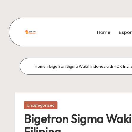
Skip
to
Home
Espor
content
si
m
c
Home
»
Bigetron Sigma Wakili Indonesia di HOK Invita
a
r
Posted
d
Uncategorised
in
Bigetron Sigma Wakil
ti
Filipina