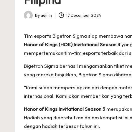
p
s
By
admin
17 December 2024
Posted
by
Tim esports Bigetron Sigma siap membawa nama 
Honor of Kings (HOK) Invitational Season 3
yang 
mempertemukan tim-tim esports terbaik dari se
Bigetron Sigma berhasil mengamankan tiket men
yang mereka tunjukkan, Bigetron Sigma diharap
“Kami sudah mempersiapkan diri dengan matang
internasional. Kami akan memberikan yang terba
Honor of Kings Invitational Season 3
merupakan 
Hadiah yang diperebutkan dalam kompetisi ini 
dengan hadiah terbesar tahun ini.