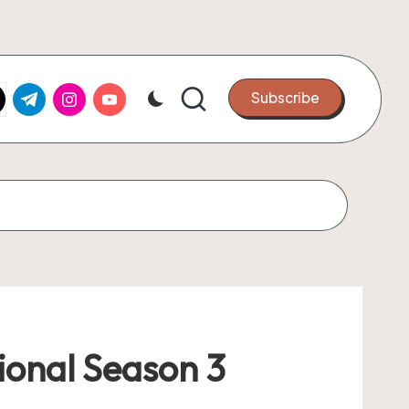
k.com
tter.com
t.me
instagram.com
youtube.com
Subscribe
ional Season 3