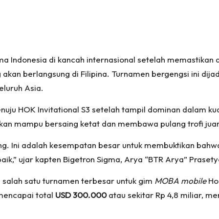
Indonesia di kancah internasional setelah memastikan di
akan berlangsung di Filipina. Turnamen bergengsi ini dij
luruh Asia.
uju HOK Invitational S3 setelah tampil dominan dalam kua
kan mampu bersaing ketat dan membawa pulang trofi juar
. Ini adalah kesempatan besar untuk membuktikan bahwa t
ik,” ujar kapten Bigetron Sigma, Arya “BTR Arya” Prasety
salah satu turnamen terbesar untuk gim
MOBA mobile
Hon
mencapai total
USD 300.000
atau sekitar Rp 4,8 miliar, m