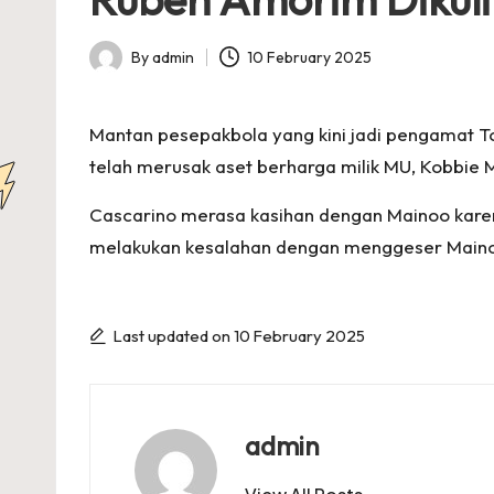
p
s
By
admin
10 February 2025
Posted
by
Mantan pesepakbola yang kini jadi pengamat T
telah merusak aset berharga milik MU, Kobbie 
Cascarino merasa kasihan dengan Mainoo karen
melakukan kesalahan dengan menggeser Maino
Last updated on 10 February 2025
admin