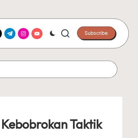
k.com
tter.com
t.me
instagram.com
youtube.com
Subscribe
 Kebobrokan Taktik