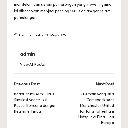
mendalam dan sistem pertarungan yang inovatif, game
ini diharapkan menjadi pesaing serius dalam genre aksi
petualangan.
Last updated on 20 May 2025
admin
View All Posts
Post
Previous Post
Next Post
navigation
RoadCraft Resmi Dirilis:
3 Pemain yang Bisa
Simulasi Konstruksi
Comeback saat
Pasca-Bencana dengan
Manchester United
Realisme Tinggi
Tantang Tottenham
Hotspur di Final Liga
Europa