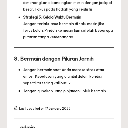
dimenangkan dibandingkan mesin dengan jackpot
besar. Fokus pada hadiah yang realistis.
Strategi 3: Kelola Waktu Bermain
Jangan terlalu lama bermain di satu mesin jika
terus kalah. Pindah ke mesin lain setelah beberapa
putaran tanpa kemenangan.
8. Bermain dengan Pikiran Jernih
Jangan bermain saat Anda merasa stres atau
emosi. Keputusan yang diambil dalam kondisi
seperti itu sering kali buruk.
Jangan gunakan uang pinjaman untuk bermain.
Last updated on 17 January 2025
admin