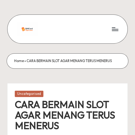
Skip
to
content
si
m
c
Home
»
CARA BERMAIN SLOT AGAR MENANG TERUS MENERUS
a
r
d
Posted
Uncategorised
in
ti
CARA BERMAIN SLOT
p
AGAR MENANG TERUS
s
MENERUS