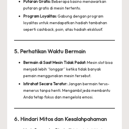
Putaran Gratis:
Beberapa kasino menawarkan
putaran gratis di mesin tertentu.
Program Loyalitas:
Gabung dengan program
loyalitas untuk mendapatkan hadiah tambahan
seperti cashback, poin, atau hadiah eksklusif.
5. Perhatikan Waktu Bermain
Bermain di Saat Mesin Tidak Padat:
Mesin slot bisa
menjadi lebih “longgar” ketika tidak banyak
pemain menggunakan mesin tersebut.
Istirahat Secara Teratur:
Jangan bermain terus-
menerus tanpa henti. Mengambil jeda membantu
Anda tetap fokus dan mengelola emosi.
6. Hindari Mitos dan Kesalahpahaman