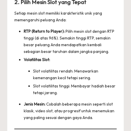
2. Pilih Mesin Slot yang Tepat
Setiap mesin slot memiliki karakteristik unik yang
memengaruhi peluang Anda:
RTP (Return to Player):
Pilih mesin slot dengan RTP
tinggi (di atas 96%). Semakin tinggi RTP, semakin
besar peluang Anda mendapatkan kembali
sebagian besar taruhan dalam jangka panjang.
Volatilitas Slot:
Slot volatilitas rendah: Menawarkan
kemenangan kecil tetapi sering.
Slot volatilitas tinggi: Membayar hadiah besar
tetapi jarang.
Jenis Mesin:
Cobalah beberapa mesin seperti slot
klasik, video slot, atau progresif untuk menemukan
yang paling sesuai dengan gaya Anda.