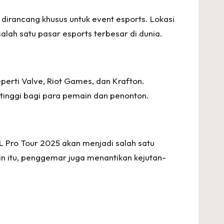
g dirancang khusus untuk event esports. Lokasi
alah satu pasar esports terbesar di dunia.
erti Valve, Riot Games, dan Krafton.
 tinggi bagi para pemain dan penonton.
 Pro Tour 2025 akan menjadi salah satu
lain itu, penggemar juga menantikan kejutan-