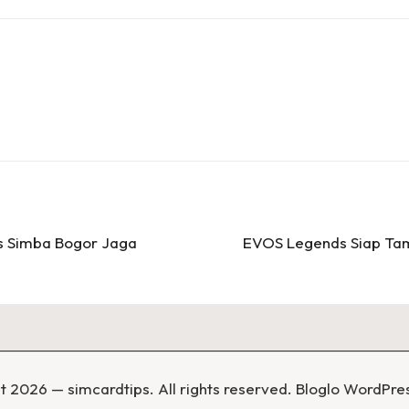
ns Simba Bogor Jaga
EVOS Legends Siap Tamp
t 2026 — simcardtips. All rights reserved.
Bloglo WordPre