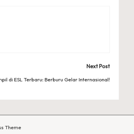
Next Post
il di ESL Terbaru: Berburu Gelar Internasional!
ss Theme