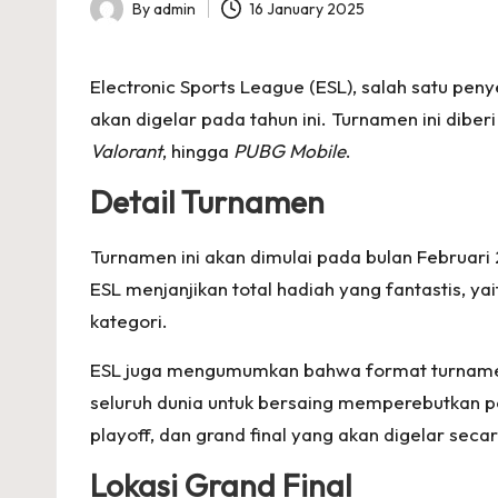
p
By
admin
16 January 2025
Posted
s
by
Electronic Sports League (ESL), salah satu p
akan digelar pada tahun ini. Turnamen ini dibe
Valorant
, hingga
PUBG Mobile
.
Detail Turnamen
Turnamen ini akan dimulai pada bulan Februari
ESL menjanjikan total hadiah yang fantastis, yai
kategori.
ESL juga mengumumkan bahwa format turnamen t
seluruh dunia untuk bersaing memperebutkan pos
playoff, dan grand final yang akan digelar secara
Lokasi Grand Final