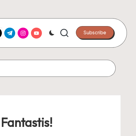
k.com
tter.com
t.me
instagram.com
youtube.com
Subscribe
antastis!