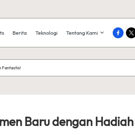
faceboo
twi
ts
Berita
Teknologi
Tentang Kami
Fantastis!
en Baru dengan Hadiah F