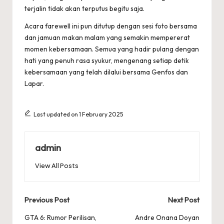
terjalin tidak akan terputus begitu saja.
Acara farewell ini pun ditutup dengan sesi foto bersama
dan jamuan makan malam yang semakin mempererat
momen kebersamaan. Semua yang hadir pulang dengan
hati yang penuh rasa syukur, mengenang setiap detik
kebersamaan yang telah dilalui bersama Genfos dan
Lapar.
Last updated on 1 February 2025
admin
View All Posts
Post
Previous Post
Next Post
navigation
GTA 6: Rumor Perilisan,
Andre Onana Doyan