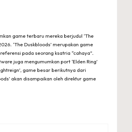
mumkan game terbaru mereka berjudul ‘The
da 2026. ‘The Duskbloods’ merupakan game
eferensi pada seorang ksatria “cahaya”.
ftware juga mengumumkan port ‘Elden Ring’
Nightreign’, game besar berikutnya dari
oods’ akan disampaikan oleh direktur game