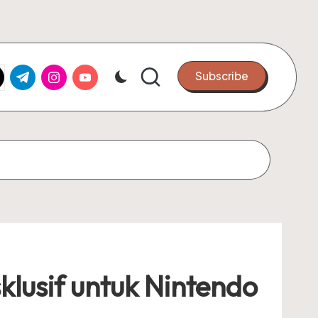
k.com
tter.com
t.me
instagram.com
youtube.com
Subscribe
lusif untuk Nintendo