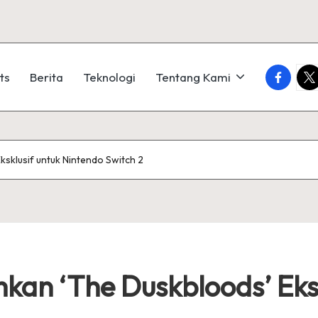
faceboo
twi
ts
Berita
Teknologi
Tentang Kami
klusif untuk Nintendo Switch 2
n ‘The Duskbloods’ Eksk