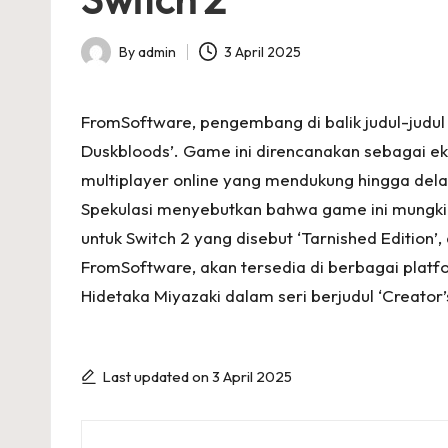
p
s
By
admin
3 April 2025
Posted
by
FromSoftware, pengembang di balik judul-judul
Duskbloods’. Game ini direncanakan sebagai ek
multiplayer online yang mendukung hingga del
Spekulasi menyebutkan bahwa game ini mungkin
untuk Switch 2 yang disebut ‘Tarnished Edition’,
FromSoftware, akan tersedia di berbagai platf
Hidetaka Miyazaki dalam seri berjudul ‘Creator’
Last updated on 3 April 2025