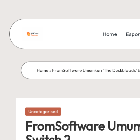
Skip
to
Home
Espor
content
si
m
c
Home
»
FromSoftware Umumkan ‘The Duskbloods’ Eks
a
r
Posted
d
Uncategorised
in
FromSoftware Umumka
ti
Switch 2