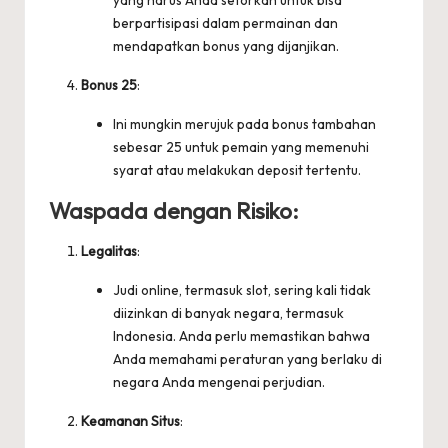
yang harus Anda setorkan untuk bisa
berpartisipasi dalam permainan dan
mendapatkan bonus yang dijanjikan.
Bonus 25
:
Ini mungkin merujuk pada bonus tambahan
sebesar 25 untuk pemain yang memenuhi
syarat atau melakukan deposit tertentu.
Waspada dengan Risiko:
Legalitas
:
Judi online, termasuk slot, sering kali tidak
diizinkan di banyak negara, termasuk
Indonesia. Anda perlu memastikan bahwa
Anda memahami peraturan yang berlaku di
negara Anda mengenai perjudian.
Keamanan Situs
: