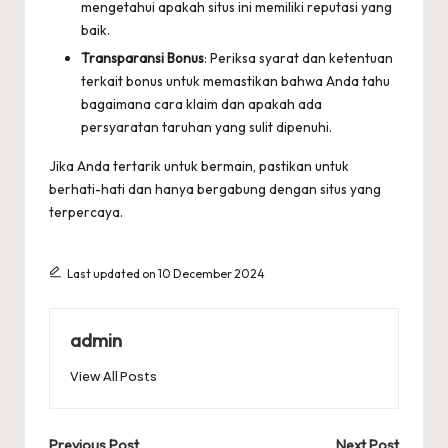
mengetahui apakah situs ini memiliki reputasi yang
baik.
Transparansi Bonus
: Periksa syarat dan ketentuan
terkait bonus untuk memastikan bahwa Anda tahu
bagaimana cara klaim dan apakah ada
persyaratan taruhan yang sulit dipenuhi.
Jika Anda tertarik untuk bermain, pastikan untuk
berhati-hati dan hanya bergabung dengan situs yang
terpercaya.
Last updated on 10 December 2024
admin
View All Posts
Previous Post
Next Post