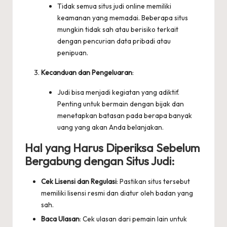
Tidak semua situs judi online memiliki
keamanan yang memadai. Beberapa situs
mungkin tidak sah atau berisiko terkait
dengan pencurian data pribadi atau
penipuan.
Kecanduan dan Pengeluaran
:
Judi bisa menjadi kegiatan yang adiktif.
Penting untuk bermain dengan bijak dan
menetapkan batasan pada berapa banyak
uang yang akan Anda belanjakan.
Hal yang Harus Diperiksa Sebelum
Bergabung dengan Situs Judi:
Cek Lisensi dan Regulasi
: Pastikan situs tersebut
memiliki lisensi resmi dan diatur oleh badan yang
sah.
Baca Ulasan
: Cek ulasan dari pemain lain untuk