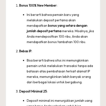
Bonus 100% New Member
:
Ini berarti bahwa pemain baru yang
melakukan deposit pertama akan
mendapatkan
bonus yang setara dengan
jumlah deposit pertama
mereka. Misalnya, jika
Anda mendepositkan 100 ribu, Anda akan
mendapatkan bonus tambahan 100 ribu.
Bebas IP
:
Bisa berarti bahwa situs ini memungkinkan
pemain untuk melakukan transaksi tanpa ada
batasan atau pembatasan terkait alamat IP
mereka, memungkinkan lebih banyak orang
dari berbagai lokasi untuk bergabung.
Deposit Minimal 25
:
Deposit minimal ini menunjukkan jumlah uang