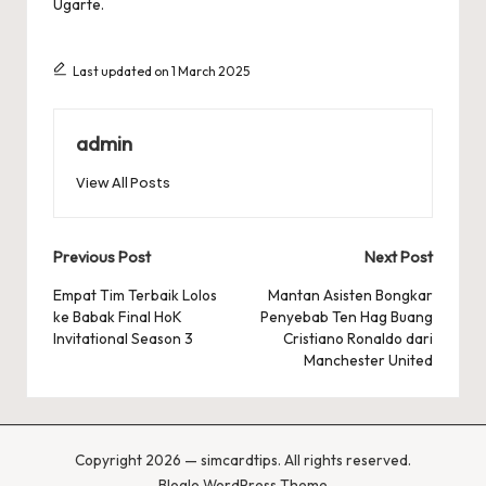
Ugarte.
Last updated on 1 March 2025
admin
View All Posts
Post
Previous Post
Next Post
navigation
Empat Tim Terbaik Lolos
Mantan Asisten Bongkar
ke Babak Final HoK
Penyebab Ten Hag Buang
Invitational Season 3
Cristiano Ronaldo dari
Manchester United
Copyright 2026 — simcardtips. All rights reserved.
Bloglo WordPress Theme