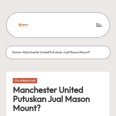
Skip
to
content
si
m
c
Home
»
Manchester United Putuskan Jual Mason Mount?
a
r
d
Posted
Uncategorised
in
ti
Manchester United
p
Putuskan Jual Mason
s
Mount?