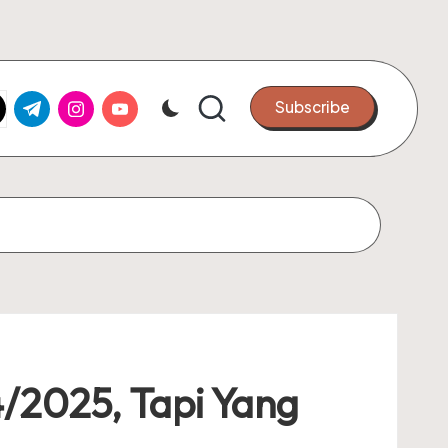
k.com
tter.com
t.me
instagram.com
youtube.com
Subscribe
/2025, Tapi Yang