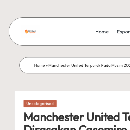
Skip
to
Home
Espor
content
si
m
c
Home
»
Manchester United Terpuruk Pada Musim 202
a
r
Posted
d
Uncategorised
in
Manchester United T
ti
Dirasakan Casemiro 