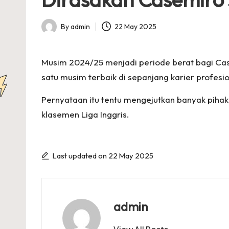
p
s
By
admin
22 May 2025
Posted
by
Musim 2024/25 menjadi periode berat bagi Case
satu musim terbaik di sepanjang karier profesi
Pernyataan itu tentu mengejutkan banyak pihak,
klasemen Liga Inggris.
Last updated on 22 May 2025
admin