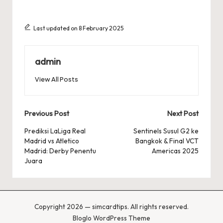
Last updated on 8 February 2025
admin
View All Posts
Post
Previous Post
Next Post
navigation
Prediksi LaLiga Real
Sentinels Susul G2 ke
Madrid vs Atletico
Bangkok & Final VCT
Madrid: Derby Penentu
Americas 2025
Juara
Copyright 2026 — simcardtips. All rights reserved.
Bloglo WordPress Theme