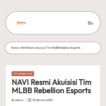
Skip
to
content
si
m
c
Home
»
NAVI Resmi Akuisisi Tim MLBB Rebellion Esports
a
r
d
Posted
Uncategorised
in
ti
NAVI Resmi Akuisisi Tim
p
MLBB Rebellion Esports
s
By
admin
8 February 2025
Posted