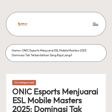
Skip
to
content
si
m
c
Home
»
ONIC Esports Menjuarai ESL Mobile Masters 2025:
Dominasi Tak Terbantahkan Sang Raja Langit
a
r
d
Posted
Uncategorised
ti
in
ONIC Esports Menjuarai
p
ESL Mobile Masters
s
2025: Dominasi Tak