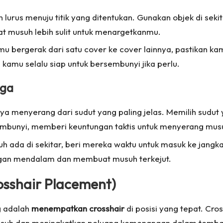
 lurus menuju titik yang ditentukan. Gunakan objek di sekita
at musuh lebih sulit untuk menargetkanmu.
kamu bergerak dari satu cover ke cover lainnya, pastikan
 kamu selalu siap untuk bersembunyi jika perlu.
uga
ya menyerang dari sudut yang paling jelas. Memilih sudut ya
sembunyi, memberi keuntungan taktis untuk menyerang musu
uh ada di sekitar, beri mereka waktu untuk masuk ke jang
gan mendalam dan membuat musuh terkejut.
sshair Placement)
g adalah
menempatkan crosshair
di posisi yang tepat. Cr
musuh dan meningkatkan peluang kemenangan dalam tem