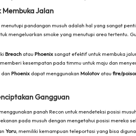
 Membuka Jalan
 menutupi pandangan musuh adalah hal yang sangat pent
uk mengeluarkan smoke yang menutupi area tertentu. Gu
iki
Breach
atau
Phoenix
sangat efektif untuk membuka jalu
n memberi kesempatan pada timmu untuk maju dan menye
dan
Phoenix
dapat menggunakan
Molotov
atau
fire/poison
enciptakan Gangguan
menggunakan panah Recon untuk mendeteksi posisi musu
 tekanan pada musuh dengan mengetahui posisi mereka s
an
Yoru
, memiliki kemampuan teleportasi yang bisa digu