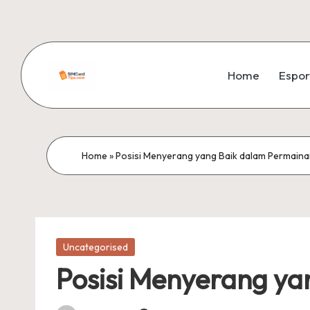
Skip
to
Home
Espor
content
si
m
c
Home
»
Posisi Menyerang yang Baik dalam Permaina
a
r
Posted
d
Uncategorised
in
Posisi Menyerang ya
ti