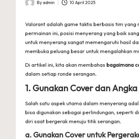
p
By
admin
10 April 2025
Posted
s
by
Valorant adalah game taktis berbasis tim ya
permainan ini, posisi menyerang yang baik sang
untuk menyerang sangat memengaruhi hasil dari
membuka peluang besar untuk mengalahkan m
Di artikel ini, kita akan membahas
bagaimana ca
dalam setiap ronde serangan.
1. Gunakan Cover dan Angka 
Salah satu aspek utama dalam menyerang ad
bisa digunakan sebagai perlindungan, seperti 
diri saat bergerak menuju titik serangan.
a. Gunakan Cover untuk Pergeraka