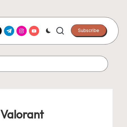
k.com
tter.com
t.me
instagram.com
youtube.com
Subscribe
 Valorant