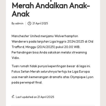
Merah Andalkan Anak-
Anak
By
admin
21 April 2025
Posted
by
Manchester United menjamu Wolverhampton
Wanderers pada lanjutan Liga Inggris 2024/2025 di Old
Trafford, Minggu (20/4/2025) pukul 20.00 WIB.
Pertandingan bisa Anda saksikan melalui streaming
Vidio.
Tuan rumah tidak punya kepentingan besar di laga ini.
Fokus Setan Merah seluruhnya tertuju ke Liga Europa
usai meraih kemenangan dramatis atas Olympique Lyon
pada perempat final.
Last updated on 21 April 2025