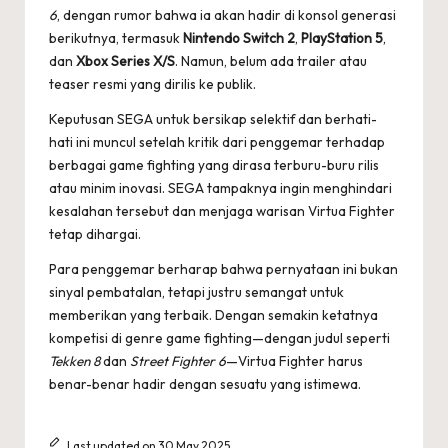
6
, dengan rumor bahwa ia akan hadir di konsol generasi
berikutnya, termasuk
Nintendo Switch 2
,
PlayStation 5
,
dan
Xbox Series X/S
. Namun, belum ada trailer atau
teaser resmi yang dirilis ke publik.
Keputusan SEGA untuk bersikap selektif dan berhati-
hati ini muncul setelah kritik dari penggemar terhadap
berbagai game fighting yang dirasa terburu-buru rilis
atau minim inovasi. SEGA tampaknya ingin menghindari
kesalahan tersebut dan menjaga warisan Virtua Fighter
tetap dihargai.
Para penggemar berharap bahwa pernyataan ini bukan
sinyal pembatalan, tetapi justru semangat untuk
memberikan yang terbaik. Dengan semakin ketatnya
kompetisi di genre game fighting—dengan judul seperti
Tekken 8
dan
Street Fighter 6
—Virtua Fighter harus
benar-benar hadir dengan sesuatu yang istimewa.
Last updated on 30 May 2025