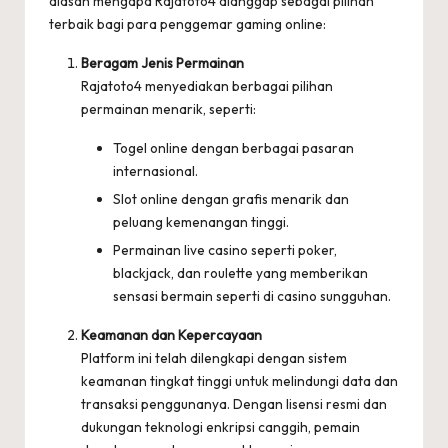
alasan mengapa Rajatoto4 dianggap sebagai pilihan
terbaik bagi para penggemar gaming online:
Beragam Jenis Permainan
Rajatoto4 menyediakan berbagai pilihan
permainan menarik, seperti:
Togel online dengan berbagai pasaran
internasional.
Slot online dengan grafis menarik dan
peluang kemenangan tinggi.
Permainan live casino seperti poker,
blackjack, dan roulette yang memberikan
sensasi bermain seperti di casino sungguhan.
Keamanan dan Kepercayaan
Platform ini telah dilengkapi dengan sistem
keamanan tingkat tinggi untuk melindungi data dan
transaksi penggunanya. Dengan lisensi resmi dan
dukungan teknologi enkripsi canggih, pemain