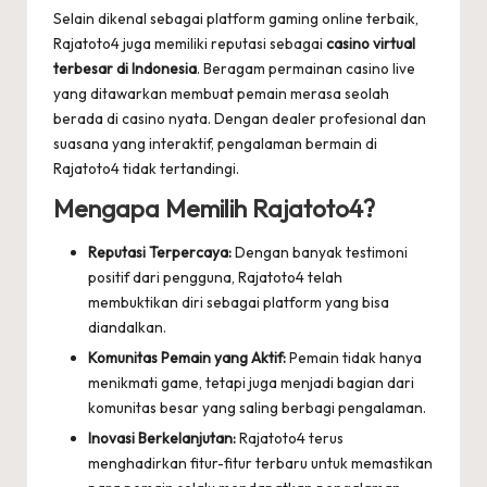
Selain dikenal sebagai platform gaming online terbaik,
Rajatoto4 juga memiliki reputasi sebagai
casino virtual
terbesar di Indonesia
. Beragam permainan casino live
yang ditawarkan membuat pemain merasa seolah
berada di casino nyata. Dengan dealer profesional dan
suasana yang interaktif, pengalaman bermain di
Rajatoto4 tidak tertandingi.
Mengapa Memilih Rajatoto4?
Reputasi Terpercaya:
Dengan banyak testimoni
positif dari pengguna, Rajatoto4 telah
membuktikan diri sebagai platform yang bisa
diandalkan.
Komunitas Pemain yang Aktif:
Pemain tidak hanya
menikmati game, tetapi juga menjadi bagian dari
komunitas besar yang saling berbagi pengalaman.
Inovasi Berkelanjutan:
Rajatoto4 terus
menghadirkan fitur-fitur terbaru untuk memastikan