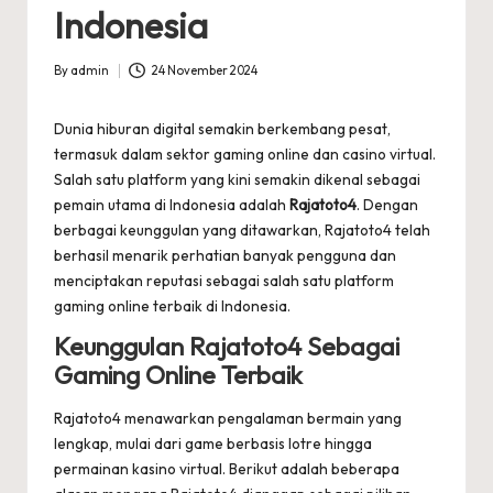
Indonesia
By
admin
24 November 2024
Posted
by
Dunia hiburan digital semakin berkembang pesat,
termasuk dalam sektor gaming online dan casino virtual.
Salah satu platform yang kini semakin dikenal sebagai
pemain utama di Indonesia adalah
Rajatoto4
. Dengan
berbagai keunggulan yang ditawarkan, Rajatoto4 telah
berhasil menarik perhatian banyak pengguna dan
menciptakan reputasi sebagai salah satu platform
gaming online terbaik di Indonesia.
Keunggulan Rajatoto4 Sebagai
Gaming Online Terbaik
Rajatoto4 menawarkan pengalaman bermain yang
lengkap, mulai dari game berbasis lotre hingga
permainan kasino virtual. Berikut adalah beberapa