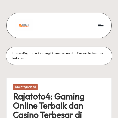
Skip
to
content
si
m
c
Home
»
Rajatoto4: Gaming Online Terbaik dan Casino Terbesar di
Indonesia
a
r
d
Posted
Uncategorised
ti
in
Rajatoto4: Gaming
p
Online Terbaik dan
s
Casino Terbesar di