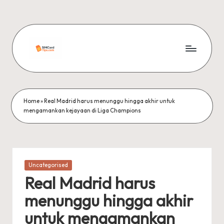
Skip
to
content
si
m
c
Home
»
Real Madrid harus menunggu hingga akhir untuk
mengamankan kejayaan di Liga Champions
a
r
d
Posted
Uncategorised
ti
in
Real Madrid harus
p
menunggu hingga akhir
s
untuk mengamankan