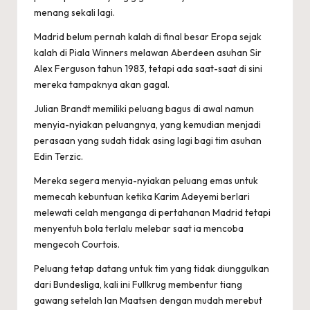
menang sekali lagi.
Madrid belum pernah kalah di final besar Eropa sejak
kalah di Piala Winners melawan Aberdeen asuhan Sir
Alex Ferguson tahun 1983, tetapi ada saat-saat di sini
mereka tampaknya akan gagal.
Julian Brandt memiliki peluang bagus di awal namun
menyia-nyiakan peluangnya, yang kemudian menjadi
perasaan yang sudah tidak asing lagi bagi tim asuhan
Edin Terzic.
Mereka segera menyia-nyiakan peluang emas untuk
memecah kebuntuan ketika Karim Adeyemi berlari
melewati celah menganga di pertahanan Madrid tetapi
menyentuh bola terlalu melebar saat ia mencoba
mengecoh Courtois.
Peluang tetap datang untuk tim yang tidak diunggulkan
dari Bundesliga, kali ini Fullkrug membentur tiang
gawang setelah Ian Maatsen dengan mudah merebut