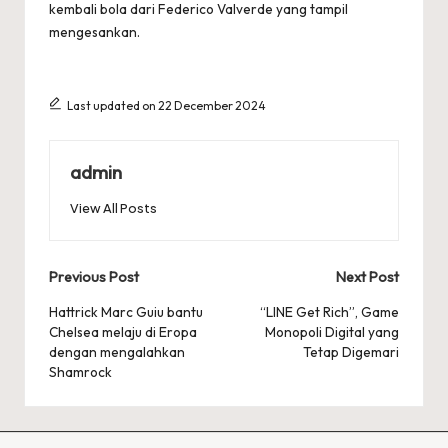
kembali bola dari Federico Valverde yang tampil
mengesankan.
Last updated on 22 December 2024
admin
View All Posts
Post
Previous Post
Next Post
navigation
Hattrick Marc Guiu bantu
“LINE Get Rich”, Game
Chelsea melaju di Eropa
Monopoli Digital yang
dengan mengalahkan
Tetap Digemari
Shamrock