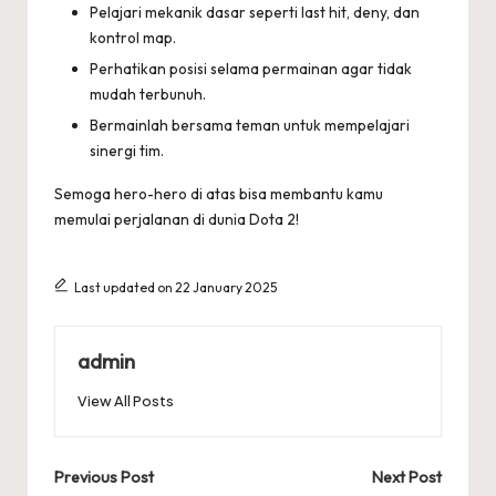
Pelajari mekanik dasar seperti last hit, deny, dan
kontrol map.
Perhatikan posisi selama permainan agar tidak
mudah terbunuh.
Bermainlah bersama teman untuk mempelajari
sinergi tim.
Semoga hero-hero di atas bisa membantu kamu
memulai perjalanan di dunia Dota 2!
Last updated on 22 January 2025
admin
View All Posts
Post
Previous Post
Next Post