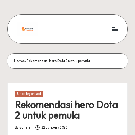
Skip
to
content
si
m
c
Home
»
Rekomendasi hero Dota 2 untuk pemula
a
r
d
Posted
Uncategorised
in
ti
Rekomendasi hero Dota
p
2 untuk pemula
s
By
admin
22 January 2025
Posted