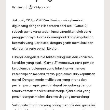
By
admin
29 April 2025
Posted
by
Jakarta, 29 April 2025
— Dunia gaming kembali
diguncang dengan rilis terbaru dari seri “Game 2,”
sebuah game yang sudah lama dinantikan oleh para
penggemarnya. Game ini menghadirkan pengalaman
bermain yang luar biasa, dengan grafis memukau dan
alur cerita yang penuh kejutan.
Dikenal dengan dunia fantasi yang luas dan karakter-
karakter yang kuat, “Game 2” membawa para pemain
ke dalam petualangan yang tidak hanya menguji
keterampilan mereka, tetapi juga emosi dan keputusan
moral. Dengan mode multiplayer yang intens dan
pertempuran epik, pemain dapat bergabung dengan
teman-teman mereka untuk menjelajahi dunia yang
penuh dengan misteri dan musuh yang menantang.
Salah satu fitur baru yang paling menarik dari game ini