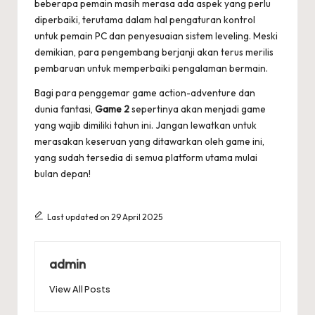
beberapa pemain masih merasa ada aspek yang perlu
diperbaiki, terutama dalam hal pengaturan kontrol
untuk pemain PC dan penyesuaian sistem leveling. Meski
demikian, para pengembang berjanji akan terus merilis
pembaruan untuk memperbaiki pengalaman bermain.
Bagi para penggemar game action-adventure dan
dunia fantasi,
Game 2
sepertinya akan menjadi game
yang wajib dimiliki tahun ini. Jangan lewatkan untuk
merasakan keseruan yang ditawarkan oleh game ini,
yang sudah tersedia di semua platform utama mulai
bulan depan!
Last updated on 29 April 2025
admin
View All Posts