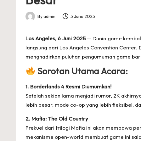
p
s
By
admin
5 June 2025
Posted
by
Los Angeles, 6 Juni 2025
— Dunia game kembali
langsung dari Los Angeles Convention Center. Di
menghadirkan puluhan pengumuman game baru 
Sorotan Utama Acara:
1. Borderlands 4 Resmi Diumumkan!
Setelah sekian lama menjadi rumor, 2K akhirn
lebih besar, mode co-op yang lebih fleksibel, d
2. Mafia: The Old Country
Prekuel dari trilogi Mafia ini akan membawa pem
mekanisme open-world membuat game ini salah 