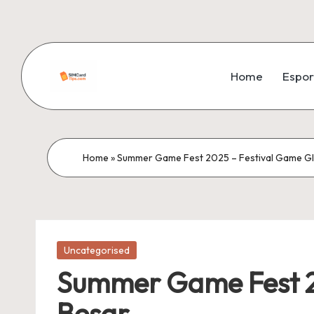
Skip
to
Home
Espor
content
si
m
c
Home
»
Summer Game Fest 2025 – Festival Game Gl
a
r
Posted
d
Uncategorised
in
Summer Game Fest 20
ti
Besar