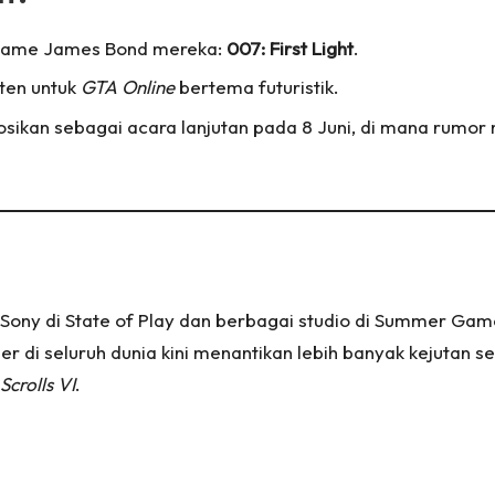
k game James Bond mereka:
007: First Light
.
ten untuk
GTA Online
bertema futuristik.
sikan sebagai acara lanjutan pada 8 Juni, di mana rumor
ny di State of Play dan berbagai studio di Summer Game 
 seluruh dunia kini menantikan lebih banyak kejutan sep
Scrolls VI
.