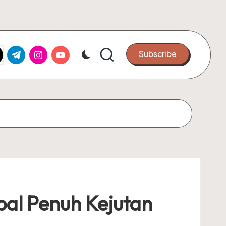
k.com
tter.com
t.me
instagram.com
youtube.com
Subscribe
al Penuh Kejutan