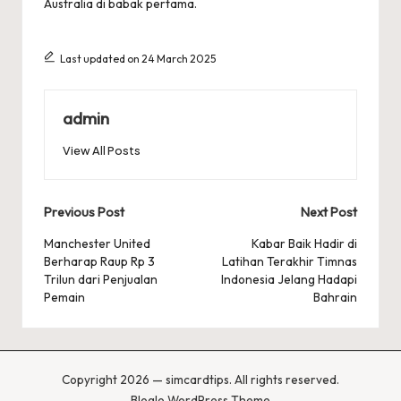
Australia di babak pertama.
Last updated on 24 March 2025
admin
View All Posts
Post
Previous Post
Next Post
navigation
Manchester United
Kabar Baik Hadir di
Berharap Raup Rp 3
Latihan Terakhir Timnas
Trilun dari Penjualan
Indonesia Jelang Hadapi
Pemain
Bahrain
Copyright 2026 — simcardtips. All rights reserved.
Bloglo WordPress Theme