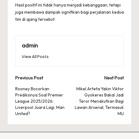
Hasil positif ini tidak hanya menjadi kebanggaan, tetapi
juga membawa dampak signifikan bagi perjalanan kedua
tim di ajang tersebut.
admin
View All Posts
Post
Previous Post
Next Post
navigation
Rooney Bocorkan
Mikel Arteta Yakin Viktor
Prediksinya Soal Premier
Gyokeres Bakal Jadi
League 2025/2026:
Teror Menakutkan Bagi
Liverpool Juara Lagi, Man
Lawan Arsenal, Termasuk
United?
MU