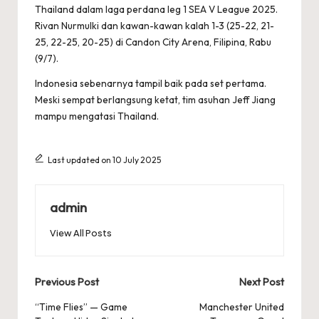
Thailand dalam laga perdana leg 1 SEA V League 2025.
Rivan Nurmulki dan kawan-kawan kalah 1-3 (25-22, 21-
25, 22-25, 20-25) di Candon City Arena, Filipina, Rabu
(9/7).
Indonesia sebenarnya tampil baik pada set pertama.
Meski sempat berlangsung ketat, tim asuhan Jeff Jiang
mampu mengatasi Thailand.
Last updated on 10 July 2025
admin
View All Posts
Post
Previous Post
Next Post
navigation
“Time Flies” — Game
Manchester United