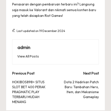
Penasaran dengan pembaruan terbaru ini? Langsung
saja masuk ke Valorant dan nikmati semua konten baru
yang telah disiapkan Riot Games!
Last updated on 19 December 2024
admin
View All Posts
Post
Previous Post
Next Post
navigation
HOKIBOS898> SITUS
Dota 2 Hadirkan Patch
SLOT BET 400 PERAK
Baru: Tambahan Hero,
PRAGMATIC PLAY
Item, dan Mekanisme
TERBARU MUDAH
Gameplay
MENANG