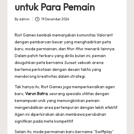
untuk Para Pemain
By
admin
19 December 2024
Posted
by
Riot Games kembali memanjakan komunitas Valorant
dengan pembaruan besar yang menghadirkan peta
baru, mode permainan, dan fitur-fitur menarik lainnya.
Dalam patch terbaru yang dirilis bulan ini, pemain
disuguhkan peta bernama
Sunset
, sebuah arena
bertema perkotaan dengan desain taktis yang
mendorong kreativitas dalam strategi.
Tak hanya itu, Riot Games juga memperkenalkan agen
baru,
Varun Batra
, seorang spesialis utilitas dengan
kemampuan unik yang memungkinkan pemain
mengendalikan area pertempuran dengan lebih efektif.
Agen ini diperkirakan akan membawa perubahan
signifikan pada meta kompetitif.
Selain itu, mode permainan baru bernama “Swiftplay”