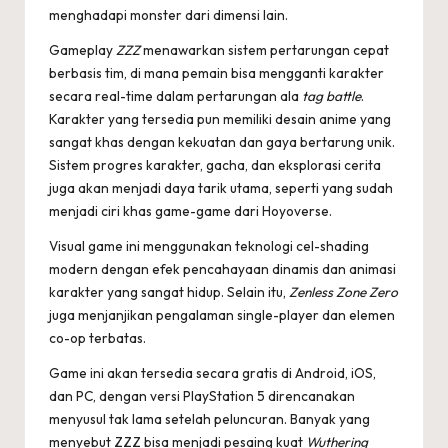
menghadapi monster dari dimensi lain.
Gameplay
ZZZ
menawarkan sistem pertarungan cepat
berbasis tim, di mana pemain bisa mengganti karakter
secara real-time dalam pertarungan ala
tag battle
.
Karakter yang tersedia pun memiliki desain anime yang
sangat khas dengan kekuatan dan gaya bertarung unik.
Sistem progres karakter, gacha, dan eksplorasi cerita
juga akan menjadi daya tarik utama, seperti yang sudah
menjadi ciri khas game-game dari Hoyoverse.
Visual game ini menggunakan teknologi cel-shading
modern dengan efek pencahayaan dinamis dan animasi
karakter yang sangat hidup. Selain itu,
Zenless Zone Zero
juga menjanjikan pengalaman single-player dan elemen
co-op terbatas.
Game ini akan tersedia secara gratis di Android, iOS,
dan PC, dengan versi PlayStation 5 direncanakan
menyusul tak lama setelah peluncuran. Banyak yang
menyebut ZZZ bisa menjadi pesaing kuat
Wuthering