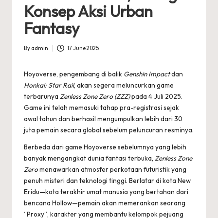
Konsep Aksi Urban
Fantasy
By
admin
17 June 2025
Posted
by
Hoyoverse, pengembang di balik
Genshin Impact
dan
Honkai: Star Rail
, akan segera meluncurkan game
terbarunya
Zenless Zone Zero (ZZZ)
pada 4 Juli 2025.
Game ini telah memasuki tahap pra-registrasi sejak
awal tahun dan berhasil mengumpulkan lebih dari 30
juta pemain secara global sebelum peluncuran resminya.
Berbeda dari game Hoyoverse sebelumnya yang lebih
banyak mengangkat dunia fantasi terbuka,
Zenless Zone
Zero
menawarkan atmosfer perkotaan futuristik yang
penuh misteri dan teknologi tinggi. Berlatar di kota New
Eridu—kota terakhir umat manusia yang bertahan dari
bencana Hollow—pemain akan memerankan seorang
“Proxy”, karakter yang membantu kelompok pejuang