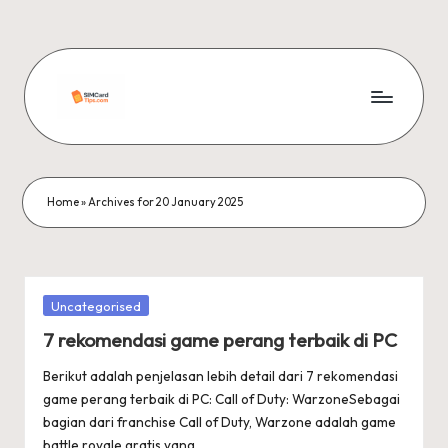
Skip
to
content
si
m
c
Home
»
Archives for 20 January 2025
a
r
d
Posted
Uncategorised
in
ti
7 rekomendasi game perang terbaik di PC
p
Berikut adalah penjelasan lebih detail dari 7 rekomendasi
game perang terbaik di PC: Call of Duty: WarzoneSebagai
s
bagian dari franchise Call of Duty, Warzone adalah game
battle royale gratis yang…