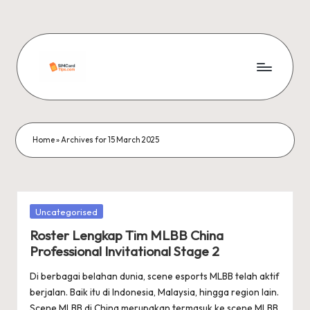
Skip
to
content
si
m
c
Home
»
Archives for 15 March 2025
a
r
d
Posted
Uncategorised
in
ti
Roster Lengkap Tim MLBB China
Professional Invitational Stage 2
p
Di berbagai belahan dunia, scene esports MLBB telah aktif
s
berjalan. Baik itu di Indonesia, Malaysia, hingga region lain.
Scene MLBB di China merupakan termasuk ke scene MLBB