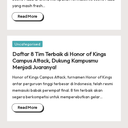
yang masih fresh…
Read More
Posted
Uncategorised
in
Daftar 8 Tim Terbaik di Honor of Kings
Campus Attack, Dukung Kampusmu
Menjadi Juaranya!
Honor of Kings Campus Attack, turnamen Honor of Kings
antar perguruan tinggi terbesar di Indonesia, telah resmi
memasuki babak perempat final. 8 tim terbaik akan
segera berkompetisi untuk memperebutkan gelar…
Read More