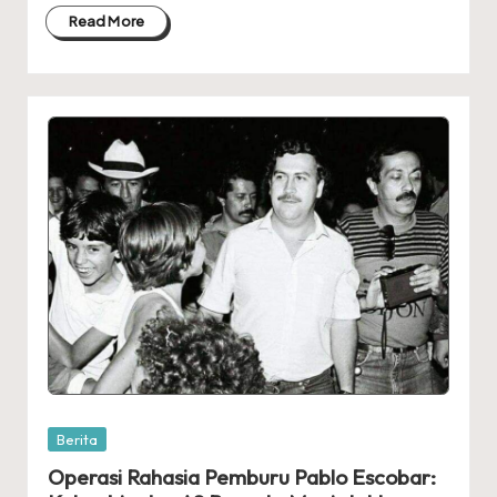
Read More
Posted
Berita
in
Operasi Rahasia Pemburu Pablo Escobar: