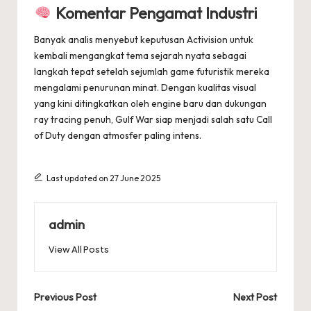
Komentar Pengamat Industri
Banyak analis menyebut keputusan Activision untuk
kembali mengangkat tema sejarah nyata sebagai
langkah tepat setelah sejumlah game futuristik mereka
mengalami penurunan minat. Dengan kualitas visual
yang kini ditingkatkan oleh engine baru dan dukungan
ray tracing penuh, Gulf War siap menjadi salah satu Call
of Duty dengan atmosfer paling intens.
Last updated on 27 June 2025
admin
View All Posts
Post
Previous Post
Next Post