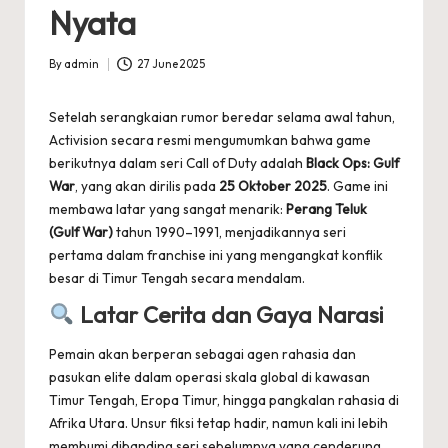
Nyata
By
admin
27 June 2025
Posted
by
Setelah serangkaian rumor beredar selama awal tahun,
Activision secara resmi mengumumkan bahwa game
berikutnya dalam seri Call of Duty adalah
Black Ops: Gulf
War
, yang akan dirilis pada
25 Oktober 2025
. Game ini
membawa latar yang sangat menarik:
Perang Teluk
(Gulf War)
tahun 1990–1991, menjadikannya seri
pertama dalam franchise ini yang mengangkat konflik
besar di Timur Tengah secara mendalam.
Latar Cerita dan Gaya Narasi
Pemain akan berperan sebagai agen rahasia dan
pasukan elite dalam operasi skala global di kawasan
Timur Tengah, Eropa Timur, hingga pangkalan rahasia di
Afrika Utara. Unsur fiksi tetap hadir, namun kali ini lebih
membumi dibanding seri sebelumnya yang cenderung