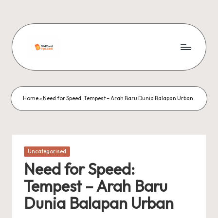
Skip
to
content
si
m
c
Home
»
Need for Speed: Tempest – Arah Baru Dunia Balapan Urban
a
r
d
Posted
Uncategorised
in
ti
Need for Speed:
p
Tempest – Arah Baru
s
Dunia Balapan Urban