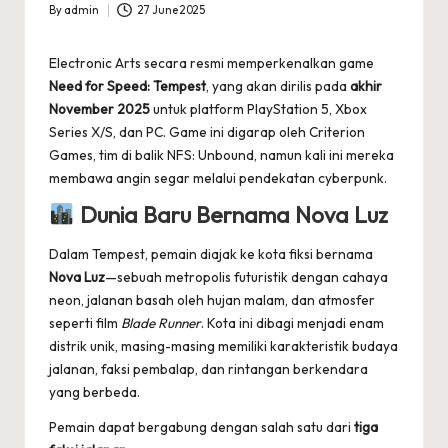
By
admin
27 June 2025
Posted
by
Electronic Arts secara resmi memperkenalkan game
Need for Speed: Tempest
, yang akan dirilis pada
akhir
November 2025
untuk platform PlayStation 5, Xbox
Series X/S, dan PC. Game ini digarap oleh Criterion
Games, tim di balik NFS: Unbound, namun kali ini mereka
membawa angin segar melalui pendekatan cyberpunk.
Dunia Baru Bernama Nova Luz
Dalam Tempest, pemain diajak ke kota fiksi bernama
Nova Luz
—sebuah metropolis futuristik dengan cahaya
neon, jalanan basah oleh hujan malam, dan atmosfer
seperti film
Blade Runner
. Kota ini dibagi menjadi enam
distrik unik, masing-masing memiliki karakteristik budaya
jalanan, faksi pembalap, dan rintangan berkendara
yang berbeda.
Pemain dapat bergabung dengan salah satu dari
tiga