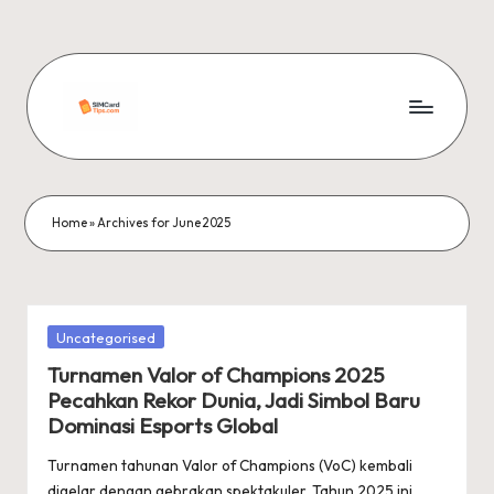
Skip
to
content
si
m
c
Home
»
Archives for June 2025
a
r
d
Posted
Uncategorised
in
ti
Turnamen Valor of Champions 2025
Pecahkan Rekor Dunia, Jadi Simbol Baru
p
Dominasi Esports Global
s
Turnamen tahunan Valor of Champions (VoC) kembali
digelar dengan gebrakan spektakuler. Tahun 2025 ini,