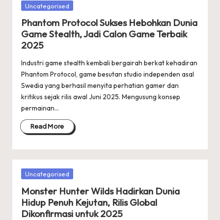
Posted
Uncategorised
in
Phantom Protocol Sukses Hebohkan Dunia
Game Stealth, Jadi Calon Game Terbaik
2025
Industri game stealth kembali bergairah berkat kehadiran
Phantom Protocol, game besutan studio independen asal
Swedia yang berhasil menyita perhatian gamer dan
kritikus sejak rilis awal Juni 2025. Mengusung konsep
permainan…
Read More
Posted
Uncategorised
in
Monster Hunter Wilds Hadirkan Dunia
Hidup Penuh Kejutan, Rilis Global
Dikonfirmasi untuk 2025