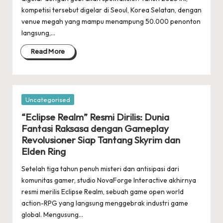
kompetisi tersebut digelar di Seoul, Korea Selatan, dengan
venue megah yang mampu menampung 50.000 penonton
langsung,…
Read More
Posted
Uncategorised
in
“Eclipse Realm” Resmi Dirilis: Dunia
Fantasi Raksasa dengan Gameplay
Revolusioner Siap Tantang Skyrim dan
Elden Ring
Setelah tiga tahun penuh misteri dan antisipasi dari
komunitas gamer, studio NovaForge Interactive akhirnya
resmi merilis Eclipse Realm, sebuah game open world
action-RPG yang langsung menggebrak industri game
global. Mengusung…