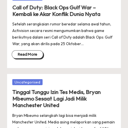
in
Call of Duty: Black Ops Gulf War –
Kembali ke Akar Konflik Dunia Nyata
Setelah serangkaian rumor beredar selama awal tahun,
Activision secara resmi mengumumkan bahwa game
berikutnya dalam seri Call of Duty adalah Black Ops: Gulf
War, yang akan dirilis pada 25 Oktober…
Read More
Posted
Uncategorised
in
Tinggal Tunggu Izin Tes Medis, Bryan
Mbeumo Sesaat Lagi Jadi Milik
Manchester United
Bryan Mbeumo selangkah lagi bisa menjadi milik
Manchester United. Media asing melaporkan sang pemain