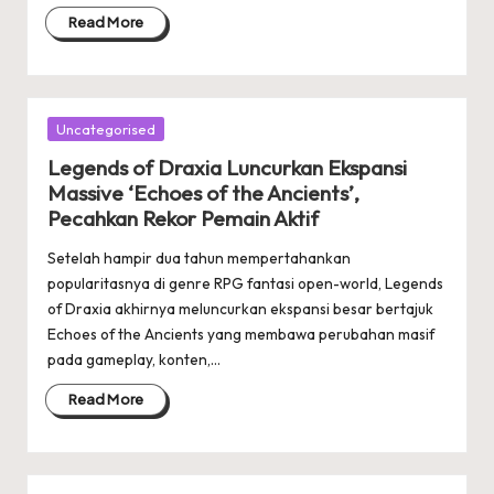
Read More
Posted
Uncategorised
in
Legends of Draxia Luncurkan Ekspansi
Massive ‘Echoes of the Ancients’,
Pecahkan Rekor Pemain Aktif
Setelah hampir dua tahun mempertahankan
popularitasnya di genre RPG fantasi open-world, Legends
of Draxia akhirnya meluncurkan ekspansi besar bertajuk
Echoes of the Ancients yang membawa perubahan masif
pada gameplay, konten,…
Read More